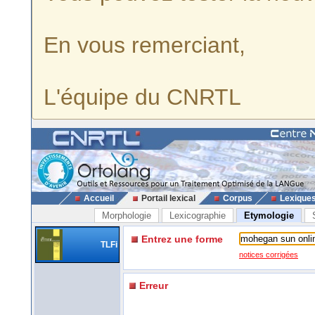
En vous remerciant,
L'équipe du CNRTL
Accueil
Portail lexical
Corpus
Lexique
Morphologie
Lexicographie
Etymologie
Entrez une forme
TLFi
notices corrigées
Erreur