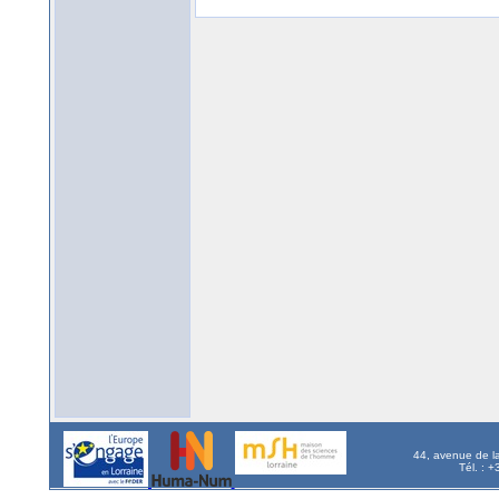
44, avenue de l
Tél. : 