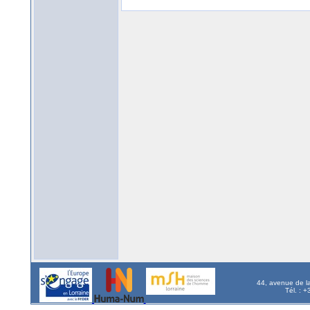
44, avenue de l
Tél. : 