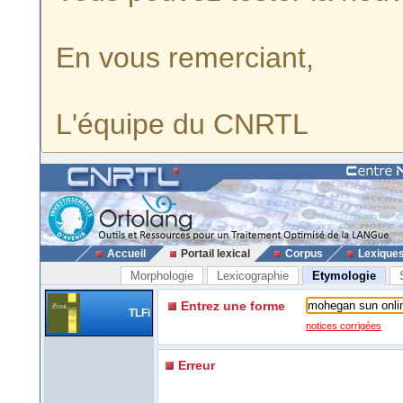
En vous remerciant,
L'équipe du CNRTL
Accueil
Portail lexical
Corpus
Lexique
Morphologie
Lexicographie
Etymologie
Entrez une forme
TLFi
notices corrigées
Erreur