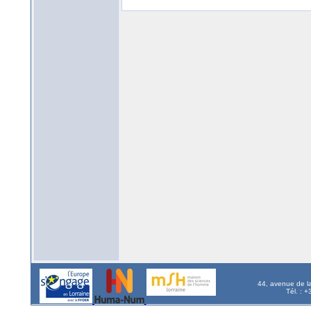
44, avenue de l
Tél. : 