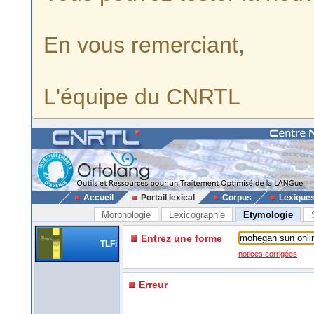
En vous remerciant,
L'équipe du CNRTL
Accueil
Portail lexical
Corpus
Lexique
Morphologie
Lexicographie
Etymologie
Entrez une forme
TLFi
notices corrigées
Erreur