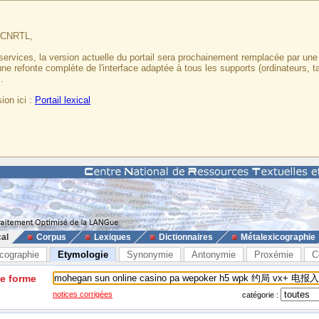
u CNRTL,
services, la version actuelle du portail sera prochainement remplacée par un
 une refonte complète de l'interface adaptée à tous les supports (ordinateurs, t
.
ion ici :
Portail lexical
cal
Corpus
Lexiques
Dictionnaires
Métalexicographie
cographie
Etymologie
Synonymie
Antonymie
Proxémie
C
ne forme
notices corrigées
catégorie :