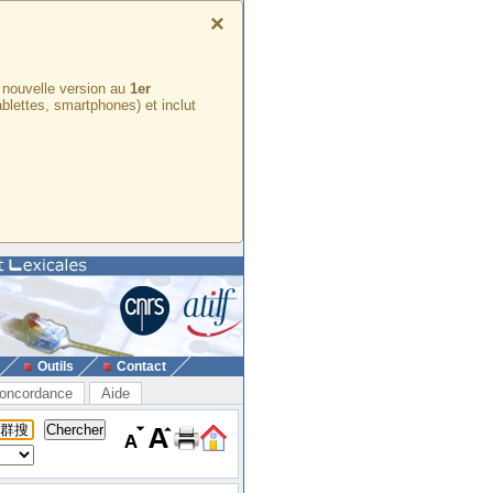
×
e nouvelle version au
1er
ablettes, smartphones) et inclut
Outils
Contact
oncordance
Aide