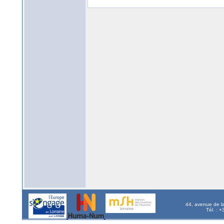
44, avenue de l
Tél. : 