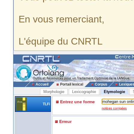
En vous remerciant,
L'équipe du CNRTL
Accueil
Portail lexical
Corpus
Lexique
Morphologie
Lexicographie
Etymologie
Entrez une forme
TLFi
notices corrigées
Erreur