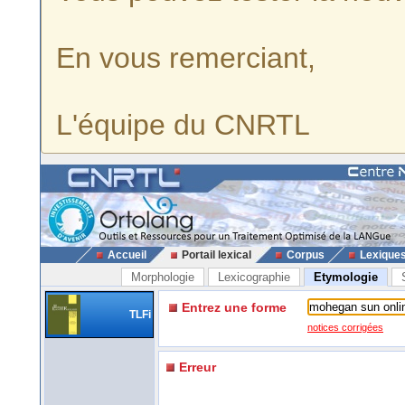
En vous remerciant,
L'équipe du CNRTL
Accueil
Portail lexical
Corpus
Lexique
Morphologie
Lexicographie
Etymologie
Entrez une forme
TLFi
notices corrigées
Erreur