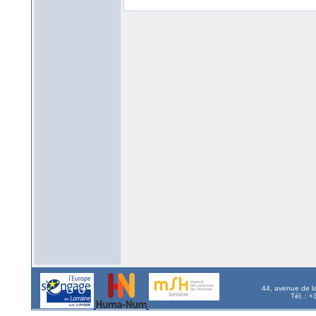
44, avenue de l
Tél. : 