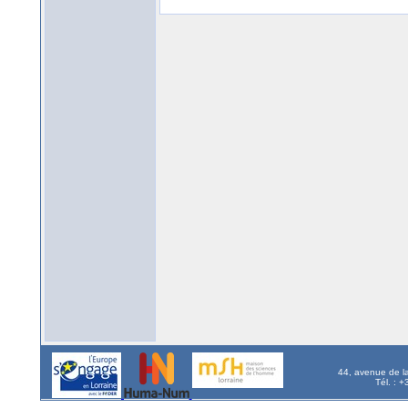
44, avenue de l
Tél. : 