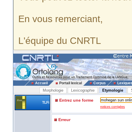
En vous remerciant,
L'équipe du CNRTL
Accueil
Portail lexical
Corpus
Lexique
Morphologie
Lexicographie
Etymologie
Entrez une forme
TLFi
notices corrigées
Erreur