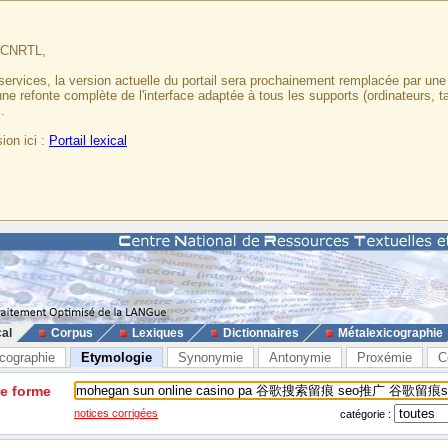
u CNRTL,
services, la version actuelle du portail sera prochainement remplacée par un
 une refonte complète de l'interface adaptée à tous les supports (ordinateurs, t
.
ion ici :
Portail lexical
cal
Corpus
Lexiques
Dictionnaires
Métalexicographie
cographie
Etymologie
Synonymie
Antonymie
Proxémie
C
ne forme
notices corrigées
catégorie :