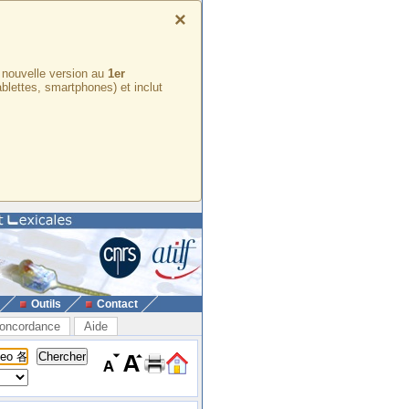
×
e nouvelle version au
1er
ablettes, smartphones) et inclut
Outils
Contact
oncordance
Aide