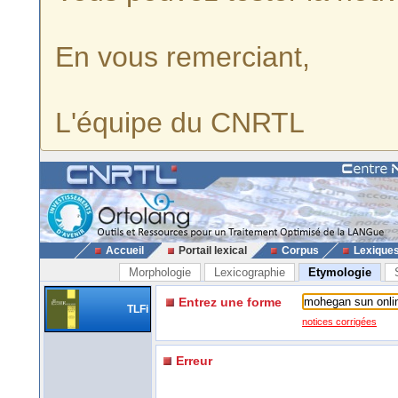
En vous remerciant,
L'équipe du CNRTL
Accueil
Portail lexical
Corpus
Lexique
Morphologie
Lexicographie
Etymologie
Entrez une forme
TLFi
notices corrigées
Erreur