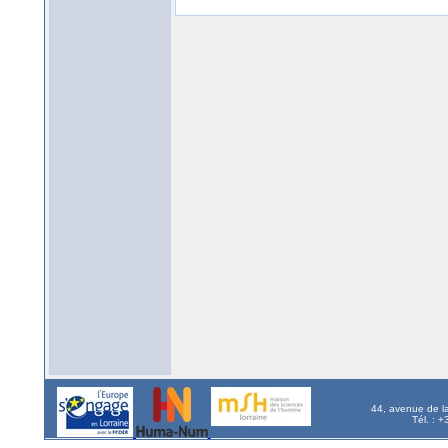
44, avenue de l
Tél. : 