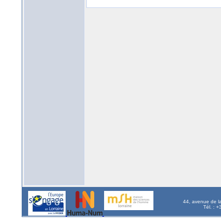
44, avenue de l
Tél. : 