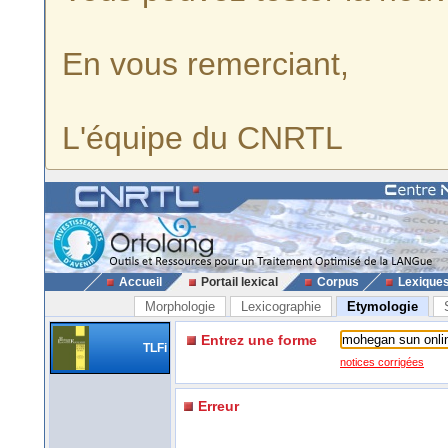
En vous remerciant,
L'équipe du CNRTL
Accueil
Portail lexical
Corpus
Lexique
Morphologie
Lexicographie
Etymologie
Entrez une forme
TLFi
notices corrigées
Erreur