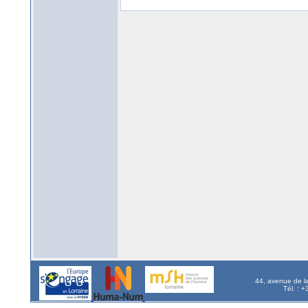
44, avenue de l
Tél. : 