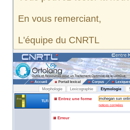
En vous remerciant,
L'équipe du CNRTL
Accueil
Portail lexical
Corpus
Lexique
Morphologie
Lexicographie
Etymologie
Entrez une forme
TLFi
notices corrigées
Erreur