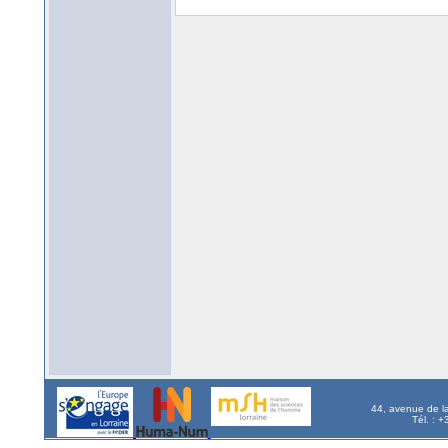
44, avenue de l
Tél. : 