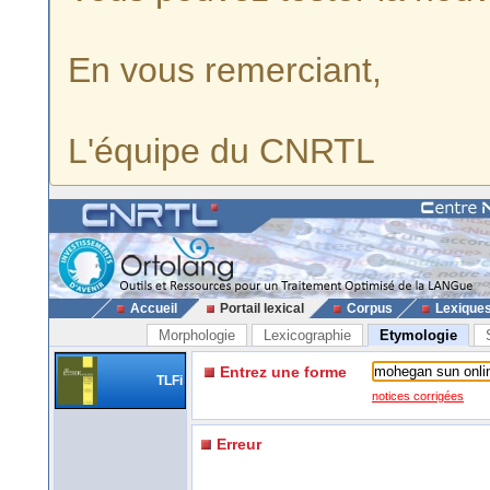
En vous remerciant,
L'équipe du CNRTL
Accueil
Portail lexical
Corpus
Lexique
Morphologie
Lexicographie
Etymologie
Entrez une forme
TLFi
notices corrigées
Erreur