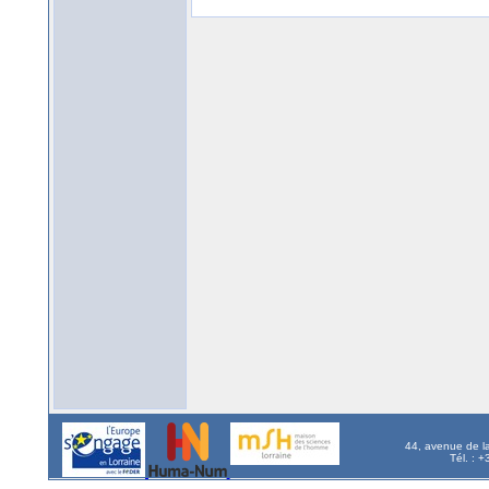
44, avenue de l
Tél. : 