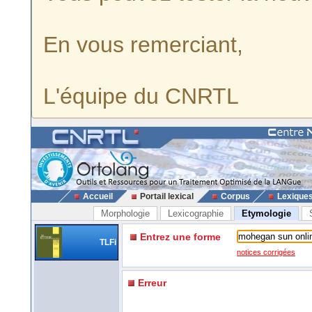
En vous remerciant,
L'équipe du CNRTL
Accueil
Portail lexical
Corpus
Lexique
Morphologie
Lexicographie
Etymologie
Entrez une forme
TLFi
notices corrigées
Erreur