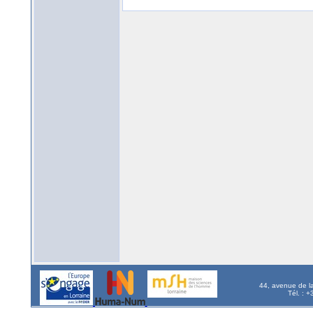
44, avenue de l
Tél. : 