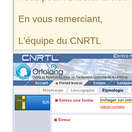
En vous remerciant,
L'équipe du CNRTL
Accueil
Portail lexical
Corpus
Lexique
Morphologie
Lexicographie
Etymologie
Entrez une forme
TLFi
notices corrigées
Erreur