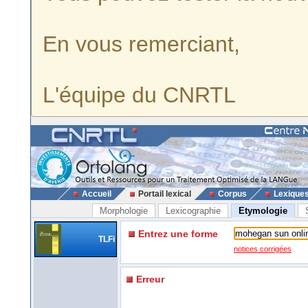
En vous remerciant,
L'équipe du CNRTL
Accueil
Portail lexical
Corpus
Lexique
Morphologie
Lexicographie
Etymologie
Entrez une forme
TLFi
notices corrigées
Erreur