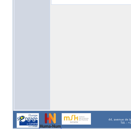
44, avenue de l
Tél. : 