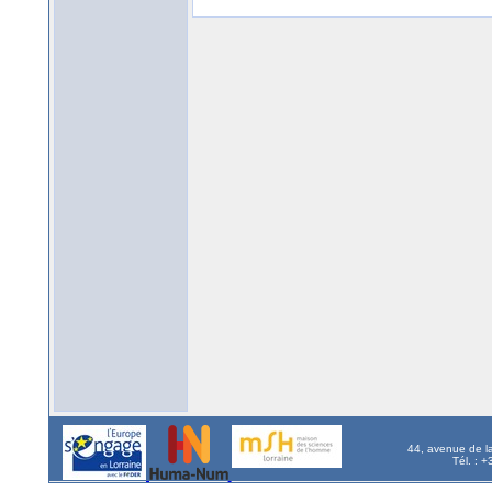
44, avenue de l
Tél. : 