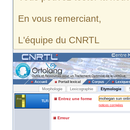
En vous remerciant,
L'équipe du CNRTL
Accueil
Portail lexical
Corpus
Lexique
Morphologie
Lexicographie
Etymologie
Entrez une forme
TLFi
notices corrigées
Erreur