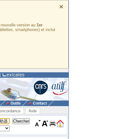
×
e nouvelle version au
1er
ablettes, smartphones) et inclut
Outils
Contact
oncordance
Aide