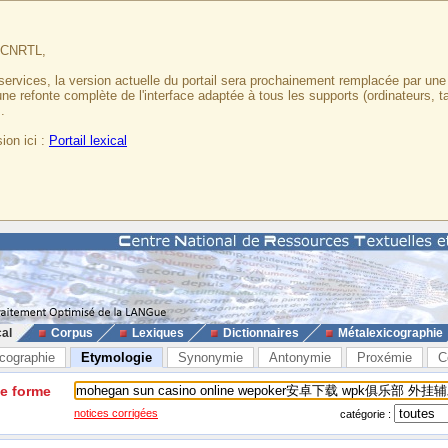
u CNRTL,
services, la version actuelle du portail sera prochainement remplacée par un
 une refonte complète de l'interface adaptée à tous les supports (ordinateurs, t
.
ion ici :
Portail lexical
cal
Corpus
Lexiques
Dictionnaires
Métalexicographie
cographie
Etymologie
Synonymie
Antonymie
Proxémie
C
ne forme
notices corrigées
catégorie :