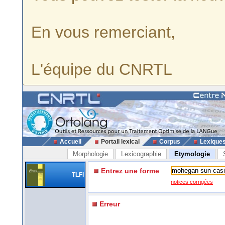
En vous remerciant,
L'équipe du CNRTL
Accueil
Portail lexical
Corpus
Lexique
Morphologie
Lexicographie
Etymologie
Entrez une forme
TLFi
notices corrigées
Erreur