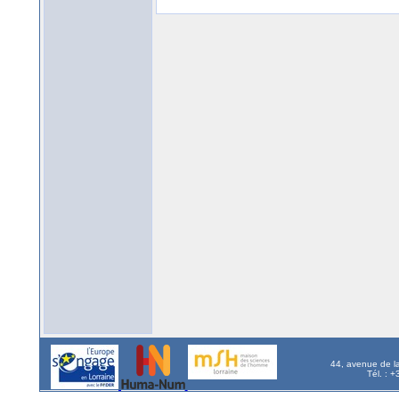
44, avenue de l
Tél. : 