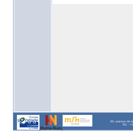
44, avenue de l
Tél. : 