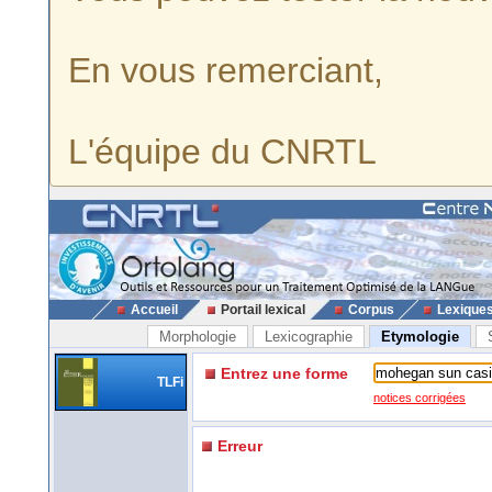
En vous remerciant,
L'équipe du CNRTL
Accueil
Portail lexical
Corpus
Lexique
Morphologie
Lexicographie
Etymologie
Entrez une forme
TLFi
notices corrigées
Erreur