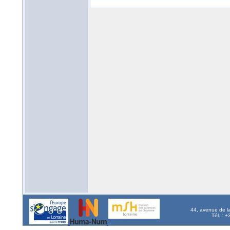
44, avenue de l
Tél. : 