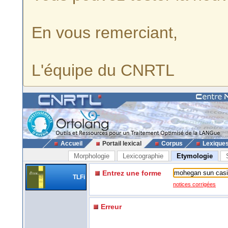
En vous remerciant,
L'équipe du CNRTL
Accueil
Portail lexical
Corpus
Lexique
Morphologie
Lexicographie
Etymologie
Entrez une forme
TLFi
notices corrigées
Erreur