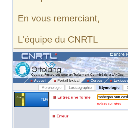
En vous remerciant,
L'équipe du CNRTL
Accueil
Portail lexical
Corpus
Lexique
Morphologie
Lexicographie
Etymologie
Entrez une forme
TLFi
notices corrigées
Erreur