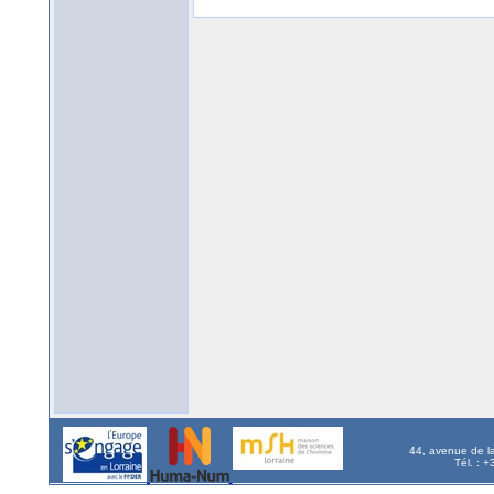
44, avenue de l
Tél. : 