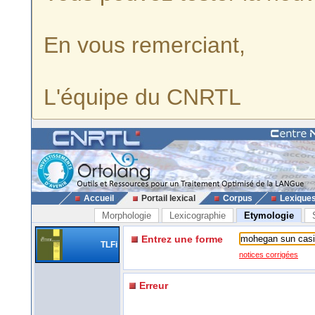
En vous remerciant,
L'équipe du CNRTL
Accueil
Portail lexical
Corpus
Lexique
Morphologie
Lexicographie
Etymologie
Entrez une forme
TLFi
notices corrigées
Erreur