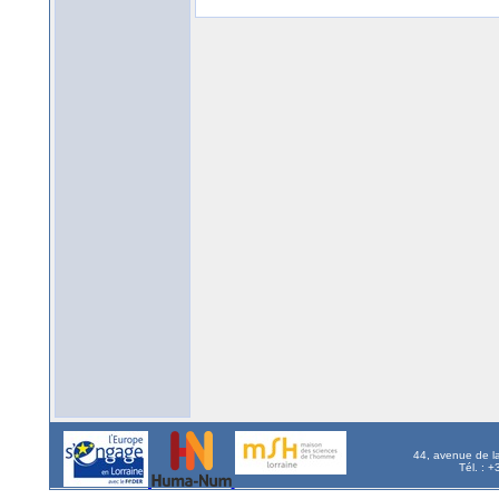
44, avenue de l
Tél. : 