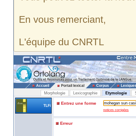
En vous remerciant,
L'équipe du CNRTL
Accueil
Portail lexical
Corpus
Lexique
Morphologie
Lexicographie
Etymologie
Entrez une forme
TLFi
notices corrigées
Erreur