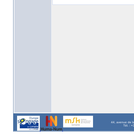
44, avenue de l
Tél. : 