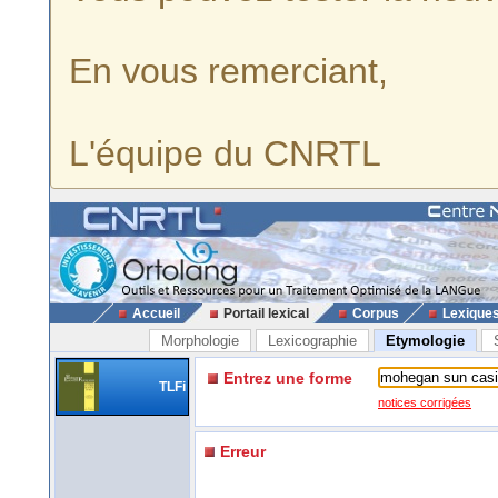
En vous remerciant,
L'équipe du CNRTL
Accueil
Portail lexical
Corpus
Lexique
Morphologie
Lexicographie
Etymologie
Entrez une forme
TLFi
notices corrigées
Erreur