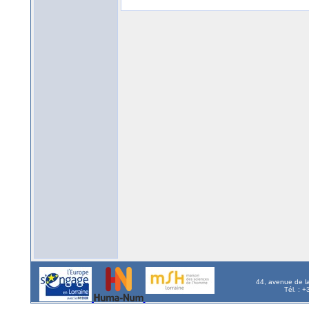
44, avenue de l
Tél. : 