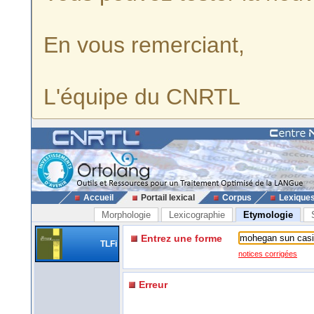
En vous remerciant,
L'équipe du CNRTL
Accueil
Portail lexical
Corpus
Lexique
Morphologie
Lexicographie
Etymologie
Entrez une forme
TLFi
notices corrigées
Erreur