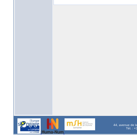
44, avenue de l
Tél. : 