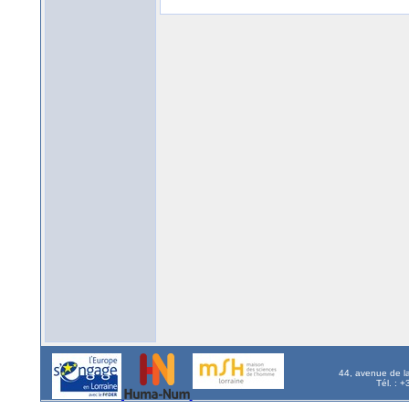
44, avenue de l
Tél. : 