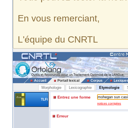
En vous remerciant,
L'équipe du CNRTL
Accueil
Portail lexical
Corpus
Lexique
Morphologie
Lexicographie
Etymologie
Entrez une forme
TLFi
notices corrigées
Erreur