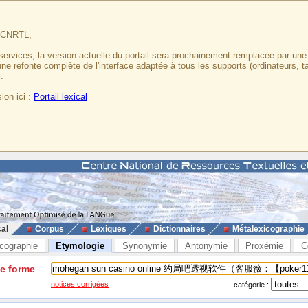
u CNRTL,
services, la version actuelle du portail sera prochainement remplacée par un
 une refonte complète de l'interface adaptée à tous les supports (ordinateurs, t
.
ion ici :
Portail lexical
cal
Corpus
Lexiques
Dictionnaires
Métalexicographie
cographie
Etymologie
Synonymie
Antonymie
Proxémie
C
ne forme
notices corrigées
catégorie :