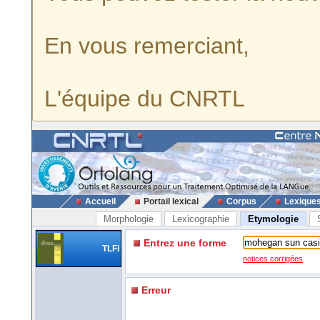
En vous remerciant,
L'équipe du CNRTL
Accueil
Portail lexical
Corpus
Lexique
Morphologie
Lexicographie
Etymologie
Entrez une forme
TLFi
notices corrigées
Erreur