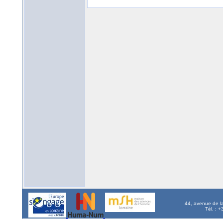
44, avenue de l
Tél. : 