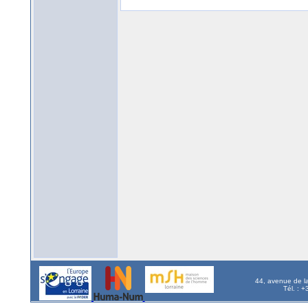
44, avenue de l
Tél. : 