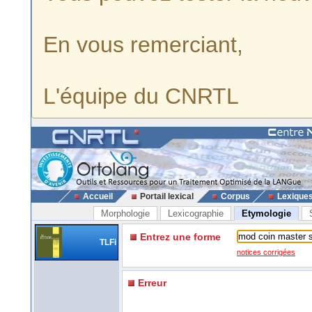
En vous remerciant,
L'équipe du CNRTL
Accueil
Portail lexical
Corpus
Lexique
Morphologie
Lexicographie
Etymologie
Entrez une forme
TLFi
notices corrigées
Erreur