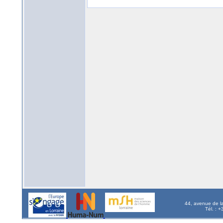
44, avenue de l
Tél. : 