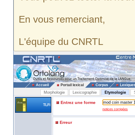
En vous remerciant,
L'équipe du CNRTL
Accueil
Portail lexical
Corpus
Lexique
Morphologie
Lexicographie
Etymologie
Entrez une forme
TLFi
notices corrigées
Erreur