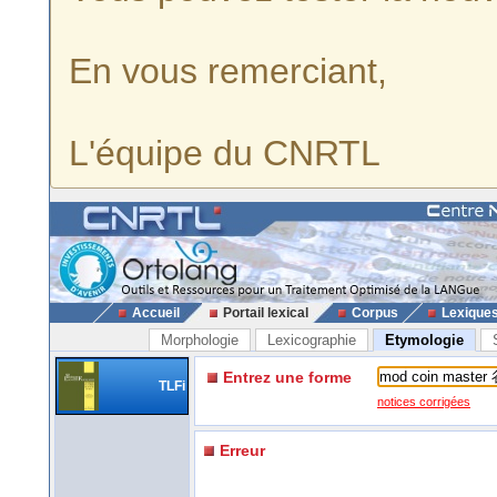
En vous remerciant,
L'équipe du CNRTL
Accueil
Portail lexical
Corpus
Lexique
Morphologie
Lexicographie
Etymologie
Entrez une forme
TLFi
notices corrigées
Erreur