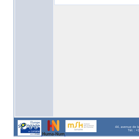
44, avenue de l
Tél. : 