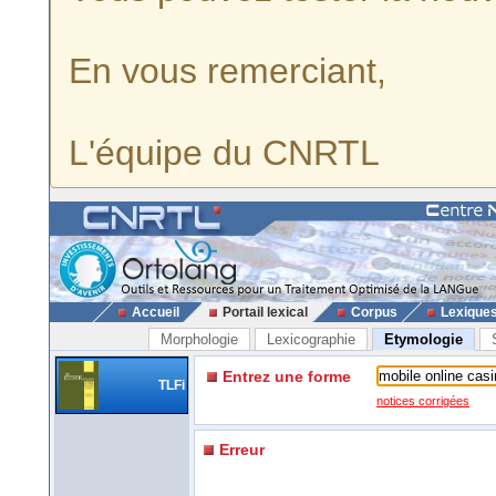
En vous remerciant,
L'équipe du CNRTL
Accueil
Portail lexical
Corpus
Lexique
Morphologie
Lexicographie
Etymologie
Entrez une forme
TLFi
notices corrigées
Erreur