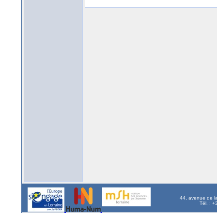
44, avenue de l
Tél. : 