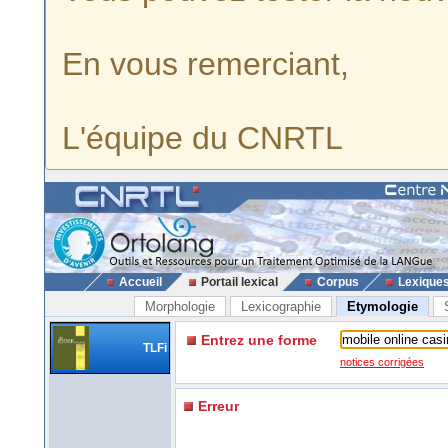
En vous remerciant,
L'équipe du CNRTL
Accueil
Portail lexical
Corpus
Lexique
Morphologie
Lexicographie
Etymologie
Entrez une forme
TLFi
notices corrigées
Erreur