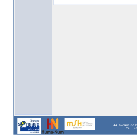
44, avenue de l
Tél. : 