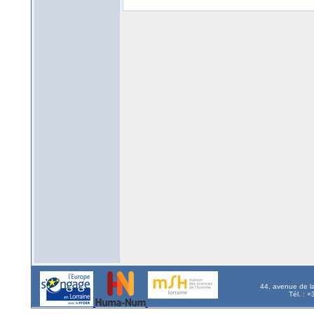
44, avenue de l
Tél. : 