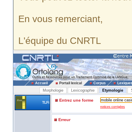
En vous remerciant,
L'équipe du CNRTL
Accueil
Portail lexical
Corpus
Lexique
Morphologie
Lexicographie
Etymologie
Entrez une forme
TLFi
notices corrigées
Erreur