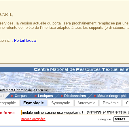
u CNRTL,
services, la version actuelle du portail sera prochainement remplacée par un
 une refonte complète de l'interface adaptée à tous les supports (ordinateurs, t
.
ion ici :
Portail lexical
cal
Corpus
Lexiques
Dictionnaires
Métalexicographie
cographie
Etymologie
Synonymie
Antonymie
Proxémie
C
ne forme
notices corrigées
catégorie :