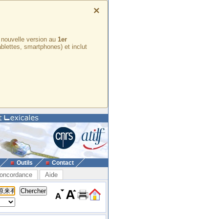
×
e nouvelle version au
1er
ablettes, smartphones) et inclut
Outils
Contact
oncordance
Aide