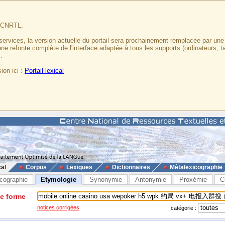
u CNRTL,
services, la version actuelle du portail sera prochainement remplacée par un
 une refonte complète de l'interface adaptée à tous les supports (ordinateurs, t
.
ion ici :
Portail lexical
cal
Corpus
Lexiques
Dictionnaires
Métalexicographie
cographie
Etymologie
Synonymie
Antonymie
Proxémie
C
ne forme
notices corrigées
catégorie :