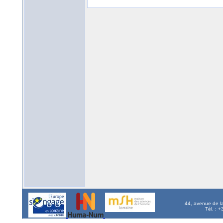
44, avenue de l
Tél. : 