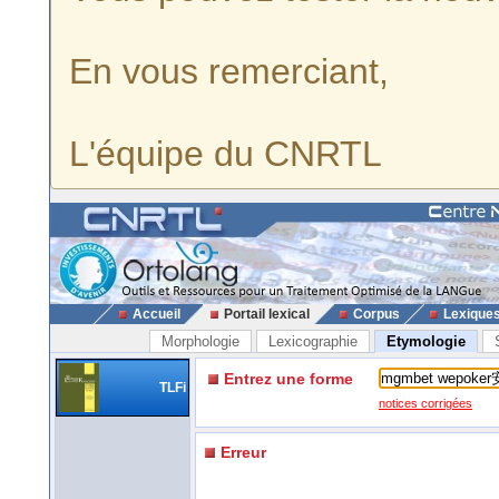
En vous remerciant,
L'équipe du CNRTL
Accueil
Portail lexical
Corpus
Lexique
Morphologie
Lexicographie
Etymologie
Entrez une forme
TLFi
notices corrigées
Erreur