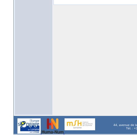
44, avenue de l
Tél. : 