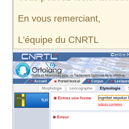
En vous remerciant,
L'équipe du CNRTL
Accueil
Portail lexical
Corpus
Lexique
Morphologie
Lexicographie
Etymologie
Entrez une forme
TLFi
notices corrigées
Erreur