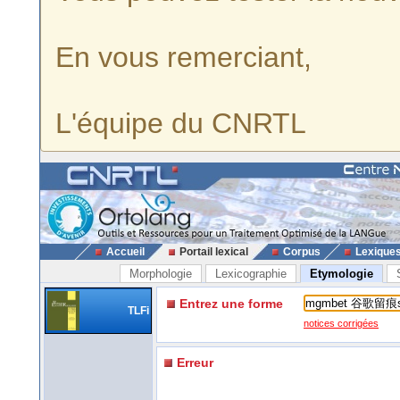
En vous remerciant,
L'équipe du CNRTL
Accueil
Portail lexical
Corpus
Lexique
Morphologie
Lexicographie
Etymologie
Entrez une forme
TLFi
notices corrigées
Erreur