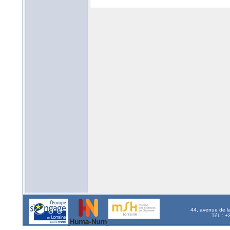
44, avenue de l
Tél. : 