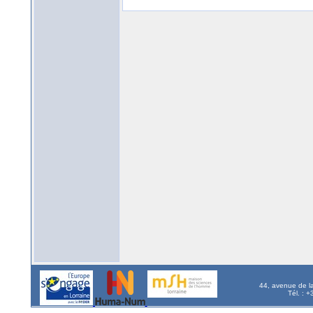
44, avenue de l
Tél. : 