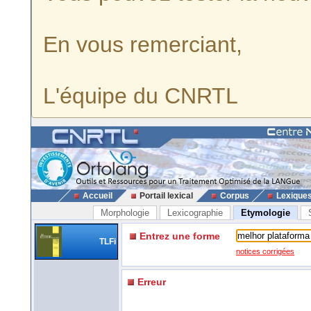
En vous remerciant,
L'équipe du CNRTL
Accueil
Portail lexical
Corpus
Lexique
Morphologie
Lexicographie
Etymologie
Entrez une forme
TLFi
notices corrigées
Erreur