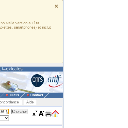
×
e nouvelle version au
1er
ablettes, smartphones) et inclut
Outils
Contact
oncordance
Aide