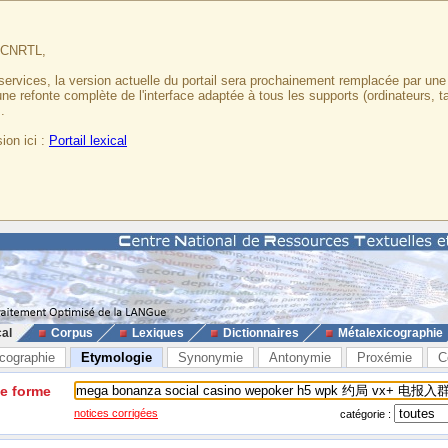
u CNRTL,
services, la version actuelle du portail sera prochainement remplacée par un
 une refonte complète de l'interface adaptée à tous les supports (ordinateurs, t
.
ion ici :
Portail lexical
cal
Corpus
Lexiques
Dictionnaires
Métalexicographie
cographie
Etymologie
Synonymie
Antonymie
Proxémie
C
ne forme
notices corrigées
catégorie :