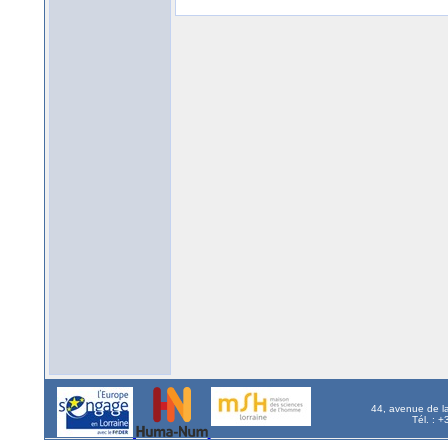
44, avenue de l
Tél. : 