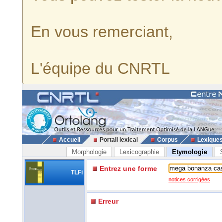
En vous remerciant,
L'équipe du CNRTL
Accueil
Portail lexical
Corpus
Lexique
Morphologie
Lexicographie
Etymologie
Entrez une forme
TLFi
notices corrigées
Erreur