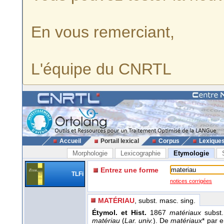
En vous remerciant,
L'équipe du CNRTL
Accueil
Portail lexical
Corpus
Lexique
Morphologie
Lexicographie
Etymologie
Entrez une forme
TLFi
notices corrigées
MATÉRIAU
, subst. masc. sing.
Étymol. et Hist.
1867
matériaux
subst.
matériau
(
Lar. univ.
). De
matériaux
* par e