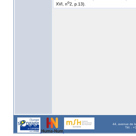
o
XVI, n
2, p.13).
44, avenue de l
Tél. : 