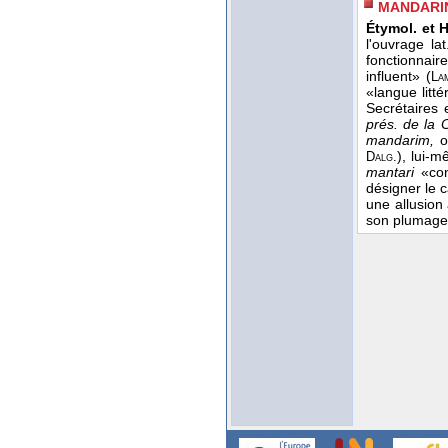
MANDARI
Étymol. et H
l'ouvrage l
fonctionnair
influent» (
La
«langue litté
Secrétaires 
prés. de la 
mandarim,
où
), lui-
Dalg.
mantari
«cons
désigner le c
une allusion
son plumag