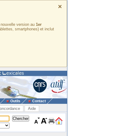
×
e nouvelle version au
1er
ablettes, smartphones) et inclut
Outils
Contact
oncordance
Aide