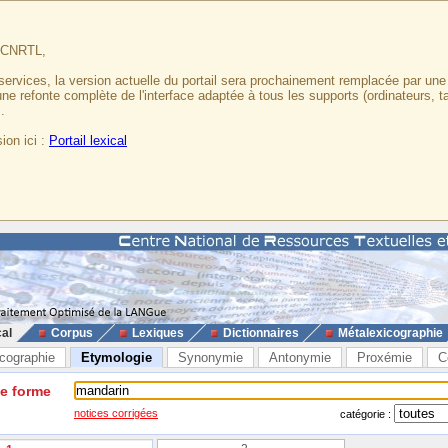
u CNRTL,
services, la version actuelle du portail sera prochainement remplacée par un
 une refonte complète de l'interface adaptée à tous les supports (ordinateurs, t
.
ion ici :
Portail lexical
cal
Corpus
Lexiques
Dictionnaires
Métalexicographie
cographie
Etymologie
Synonymie
Antonymie
Proxémie
C
ne forme
notices corrigées
catégorie :