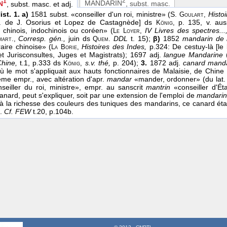
2
1
MANDARIN
, subst. masc.
N
, subst. masc. et adj.
ist. 1.
a)
1581 subst. «conseiller d'un roi, ministre» (S.
Histoi
Goulart,
at. de J. Osorius et Lopez de Castagnède] ds
p. 135, v. auss
König,
e chinois, indochinois ou coréen» (
IV Livres des spectres...
Le Loyer,
Corresp. gén.,
juin ds
DDL
t. 15);
β)
1852
mandarin de l'
mart.,
Quem.
raire chinoise» (
Histoires des Indes,
p.324: De cestuy-là [le
La Borie,
et Jurisconsultes, Juges et Magistrats); 1697 adj.
langue Mandarine
Chine,
t.1, p.333 ds
s.v. thé,
p. 204);
3.
1872 adj.
canard mand
König,
 le mot s'appliquait aux hauts fonctionnaires de Malaisie, de Chin
même empr., avec altération d'apr.
mandar
«mander, ordonner» (du lat
eiller du roi, ministre», empr. au sanscrit
mantrin
«conseiller d'Ét
anard, peut s'expliquer, soit par une extension de l'emploi de
mandarin
 à la richesse des couleurs des tuniques des mandarins, ce canard ét
e.
Cf. FEW
t.20, p.104b.