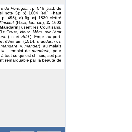
re du Portugal...
, p. 546 [trad. de
i note 5);
b)
1604 [éd.] «haut
,
p. 495);
c)
fig.
α)
1830 «lettré
Institut
(
loc. cit.
);
2.
1603
Hugo,
Mandarin
] usent les Courtisans,
(
Nouv. Mém. sur l'état
Le Comte,
arin
(
Add.
). Empr. au port.
Littré
e et d'Annam (1514,
mandarin
ds
.
mandare,
v.
mander
), au malais
at». L'emploi de
mandarin,
pour
à tout ce qui est chinois, soit par
ant remarquable par la beauté de