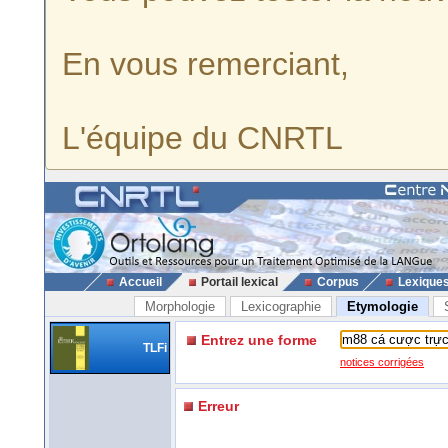
En vous remerciant,
L'équipe du CNRTL
Accueil
Portail lexical
Corpus
Lexique
Morphologie
Lexicographie
Etymologie
Entrez une forme
TLFi
notices corrigées
Erreur