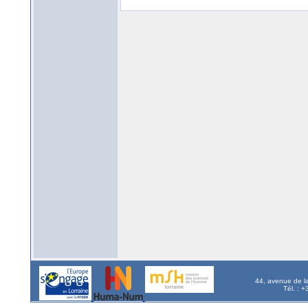
44, avenue de l
Tél. : 