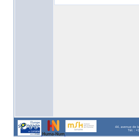
44, avenue de l
Tél. : 