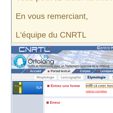
En vous remerciant,
L'équipe du CNRTL
Accueil
Portail lexical
Corpus
Lexique
Morphologie
Lexicographie
Etymologie
Entrez une forme
TLFi
notices corrigées
Erreur