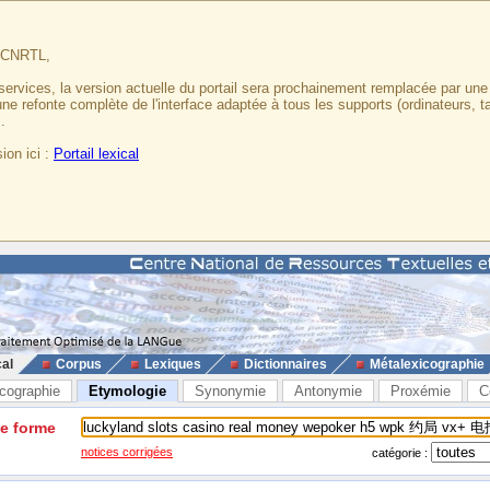
u CNRTL,
services, la version actuelle du portail sera prochainement remplacée par un
 une refonte complète de l'interface adaptée à tous les supports (ordinateurs, t
.
ion ici :
Portail lexical
cal
Corpus
Lexiques
Dictionnaires
Métalexicographie
cographie
Etymologie
Synonymie
Antonymie
Proxémie
C
ne forme
notices corrigées
catégorie :