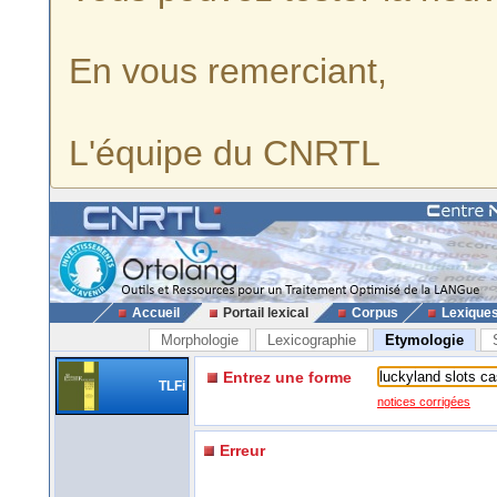
En vous remerciant,
L'équipe du CNRTL
Accueil
Portail lexical
Corpus
Lexique
Morphologie
Lexicographie
Etymologie
Entrez une forme
TLFi
notices corrigées
Erreur