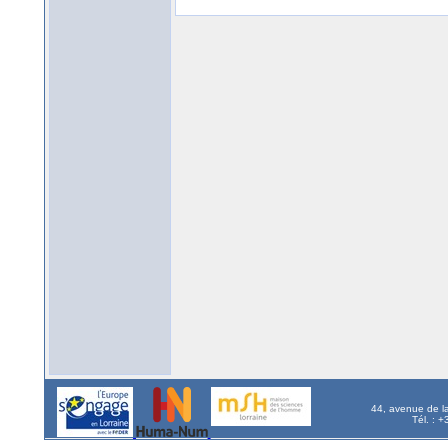
44, avenue de l
Tél. : 