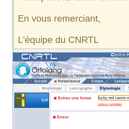
En vous remerciant,
L'équipe du CNRTL
Accueil
Portail lexical
Corpus
Lexique
Morphologie
Lexicographie
Etymologie
Entrez une forme
TLFi
notices corrigées
Erreur