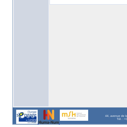
44, avenue de l
Tél. : 