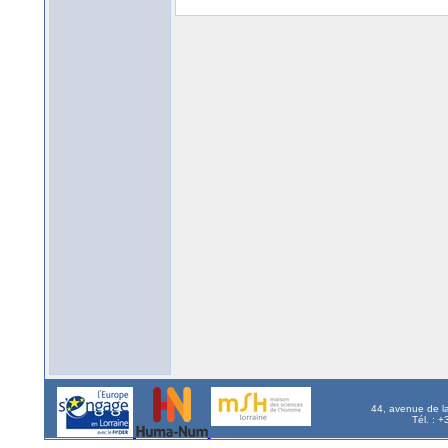
44, avenue de l
Tél. : 