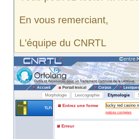
En vous remerciant,
L'équipe du CNRTL
Accueil
Portail lexical
Corpus
Lexique
Morphologie
Lexicographie
Etymologie
Entrez une forme
TLFi
notices corrigées
Erreur